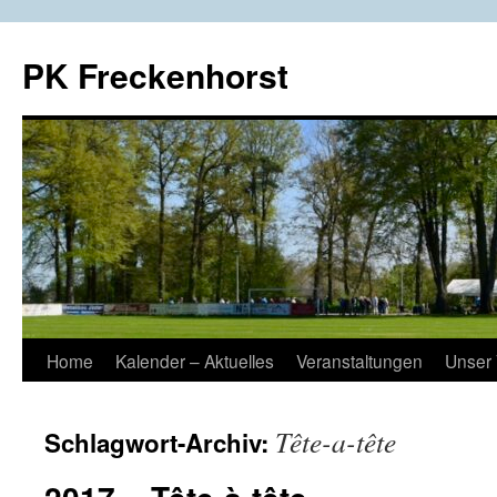
Zum
Inhalt
PK Freckenhorst
springen
Home
Kalender – Aktuelles
Veranstaltungen
Unser 
Tête-a-tête
Schlagwort-Archiv: