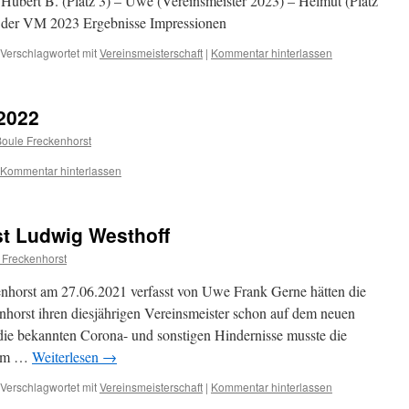
Hubert B. (Platz 3) – Uwe (Vereinsmeister 2023) – Helmut (Platz
er der VM 2023 Ergebnisse Impressionen
Verschlagwortet mit
Vereinsmeisterschaft
|
Kommentar hinterlassen
2022
oule Freckenhorst
Kommentar hinterlassen
st Ludwig Westhoff
 Freckenhorst
enhorst am 27.06.2021 verfasst von Uwe Frank Gerne hätten die
horst ihren diesjährigen Vereinsmeister schon auf dem neuen
die bekannten Corona- und sonstigen Hindernisse musste die
 zum …
Weiterlesen
→
Verschlagwortet mit
Vereinsmeisterschaft
|
Kommentar hinterlassen