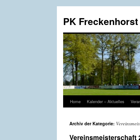
Zum
Inhalt
PK Freckenhorst
springen
Home
Kalender – Aktuelles
Vera
Vereinsmeis
Archiv der Kategorie:
Vereinsmeisterschaft 