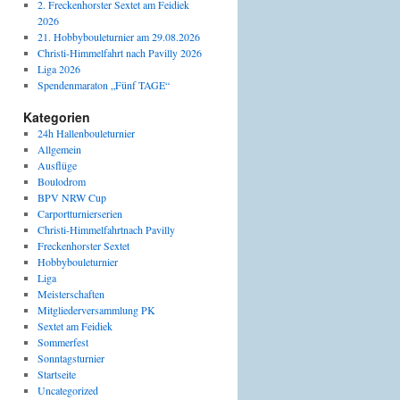
2. Freckenhorster Sextet am Feidiek
2026
21. Hobbybouleturnier am 29.08.2026
Christi-Himmelfahrt nach Pavilly 2026
Liga 2026
Spendenmaraton „Fünf TAGE“
Kategorien
24h Hallenbouleturnier
Allgemein
Ausflüge
Boulodrom
BPV NRW Cup
Carportturnierserien
Christi-Himmelfahrtnach Pavilly
Freckenhorster Sextet
Hobbybouleturnier
Liga
Meisterschaften
Mitgliederversammlung PK
Sextet am Feidiek
Sommerfest
Sonntagsturnier
Startseite
Uncategorized