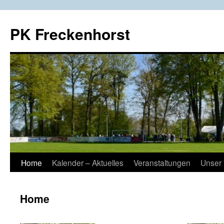
Zum
Inhalt
PK Freckenhorst
springen
Home
Kalender – Aktuelles
Veranstaltungen
Unser 
Home