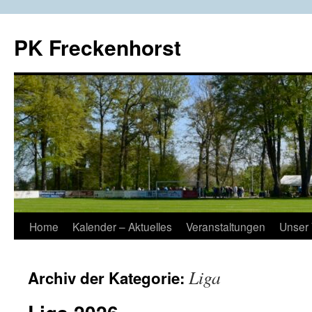
Zum
Inhalt
PK Freckenhorst
springen
Home
Kalender – Aktuelles
Veranstaltungen
Unser 
Liga
Archiv der Kategorie: