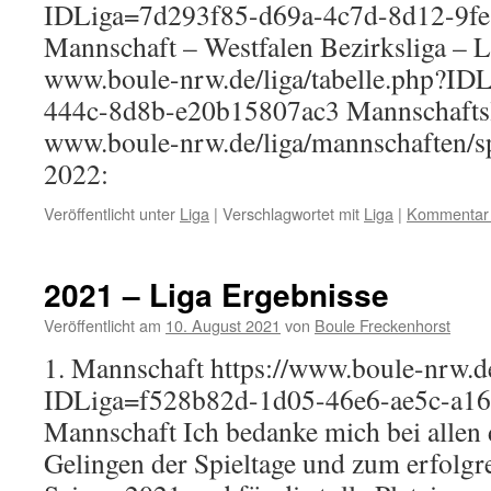
IDLiga=7d293f85-d69a-4c7d-8d12-9fe
Mannschaft – Westfalen Bezirksliga – L
www.boule-nrw.de/liga/tabelle.php?I
444c-8d8b-e20b15807ac3 Mannschaftsl
www.boule-nrw.de/liga/mannschaften/s
2022:
Veröffentlicht unter
Liga
|
Verschlagwortet mit
Liga
|
Kommentar 
2021 – Liga Ergebnisse
Veröffentlicht am
10. August 2021
von
Boule Freckenhorst
1. Mannschaft https://www.boule-nrw.de
IDLiga=f528b82d-1d05-46e6-ae5c-a16
Mannschaft Ich bedanke mich bei allen
Gelingen der Spieltage und zum erfolgr