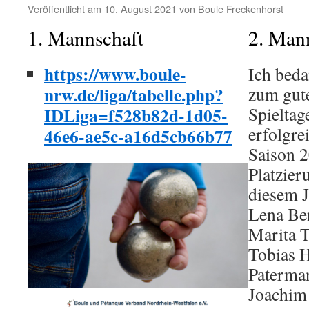
Veröffentlicht am
10. August 2021
von
Boule Freckenhorst
1. Mannschaft
2. Man
https://www.boule-
Ich beda
nrw.de/liga/tabelle.php?
zum gut
IDLiga=f528b82d-1d05-
Spielta
erfolgre
46e6-ae5c-a16d5cb66b77
Saison 2
Platzier
diesem J
Lena Ben
Marita T
Tobias 
Paterma
Joachim