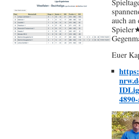
Spieltag
spannen
auch an 
Spieler
Gegenma
Euer Ka
https
nrw.d
IDLig
4890-