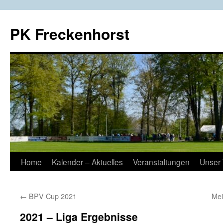
Zum
Inhalt
PK Freckenhorst
springen
Home
Kalender – Aktuelles
Veranstaltungen
Unser 
←
BPV Cup 2021
Mei
2021 – Liga Ergebnisse