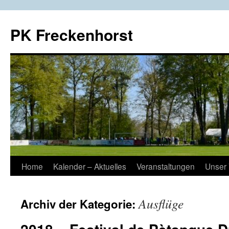
Zum
Inhalt
PK Freckenhorst
springen
Home
Kalender – Aktuelles
Veranstaltungen
Unser 
Ausflüge
Archiv der Kategorie: