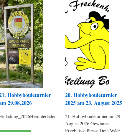
21. Hobbybouleturnier
20. Hobbybouleturnier
am 29.08.2026
2025 am 23. August 2025
Einladung_2026Herunterladen
21. Hobbybouleturnier am 29.
...
August 2026 Gewinner
Ergebnisse Presse Dein WAF