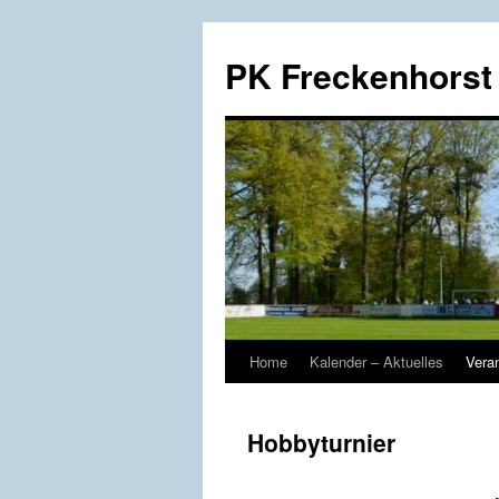
Zum
Inhalt
PK Freckenhorst
springen
Home
Kalender – Aktuelles
Vera
Hobbyturnier