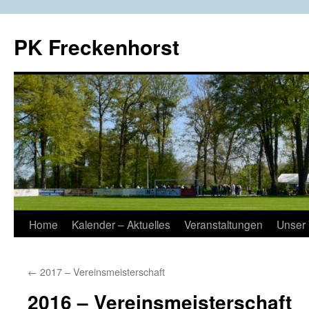
Zum
Inhalt
PK Freckenhorst
springen
Home
Kalender – Aktuelles
Veranstaltungen
Unser 
←
2017 – Vereinsmeisterschaft
2016 – Vereinsmeisterschaft