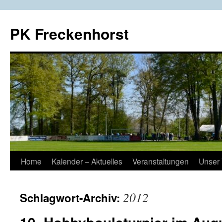
Zum
Inhalt
PK Freckenhorst
springen
Home
Kalender – Aktuelles
Veranstaltungen
Unser 
2012
Schlagwort-Archiv: