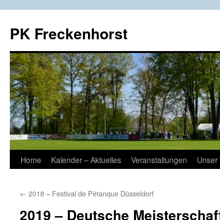
Zum
Inhalt
PK Freckenhorst
springen
Home
Kalender – Aktuelles
Veranstaltungen
Unser 
←
2018 – Festival de Pètanque Düsseldorf
2019 – Deutsche Meisterschaf