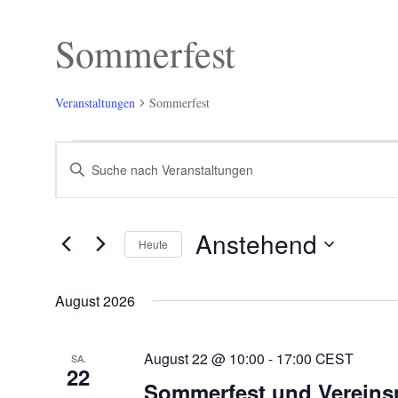
Sommerfest
Veranstaltungen
Sommerfest
Veranstaltungen
Veranstaltungen
Bitte
Suche
Schlüsselwort
und
eingeben.
Ansichten,
Suche
Navigation
nach
Anstehend
Veranstaltungen
Heute
Schlüsselwort.
Datum
wählen.
August 2026
August 22 @ 10:00
-
17:00
CEST
SA.
22
Sommerfest und Vereins